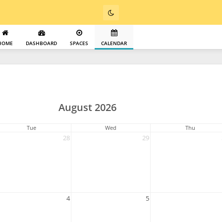
HOME
DASHBOARD
SPACES
CALENDAR
August 2026
Tue
Wed
Thu
28
29
4
5