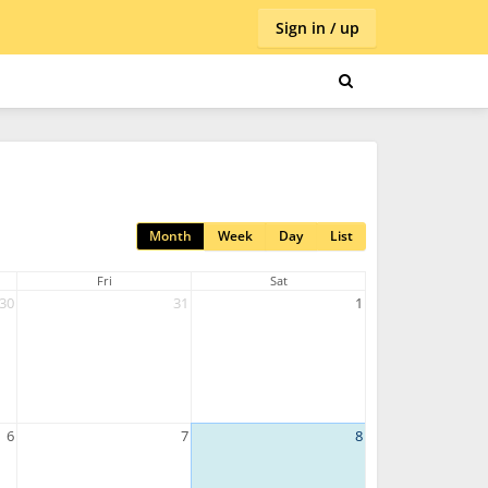
Sign in / up
Month
Week
Day
List
Fri
Sat
30
31
1
6
7
8