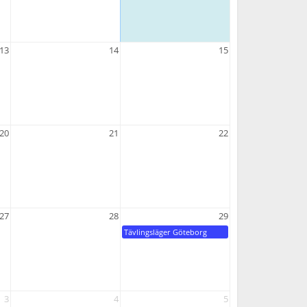
13
14
15
20
21
22
27
28
29
Tävlingsläger Göteborg
3
4
5