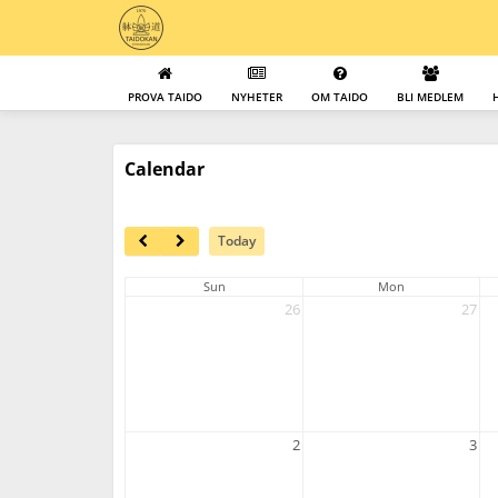
PROVA TAIDO
NYHETER
OM TAIDO
BLI MEDLEM
Calendar
Today
Sun
Mon
26
27
2
3