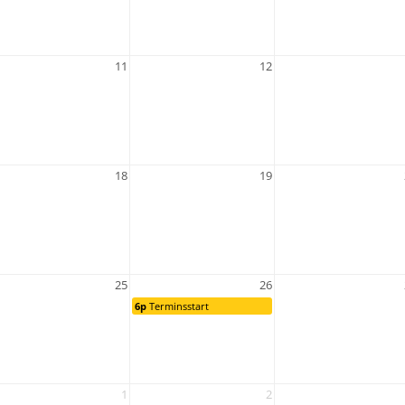
11
12
18
19
25
26
6p
Terminsstart
1
2